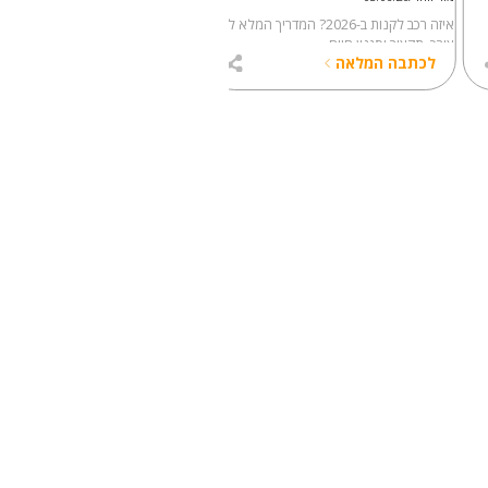
איזה רכב לקנות ב-2026? המדריך המלא לפי
ב
צורך, תקציב וסגנון חיים
לבדוק לפני שחותמים
לכתבה המלאה
לכתבה המלאה