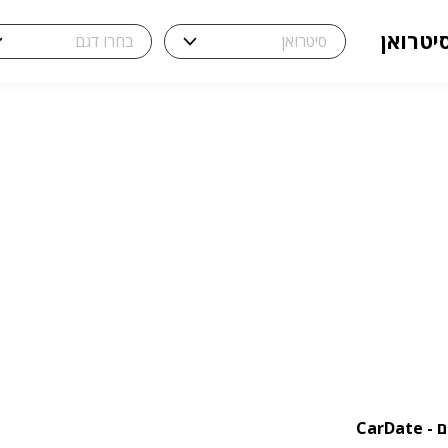
יטרואן
CarD