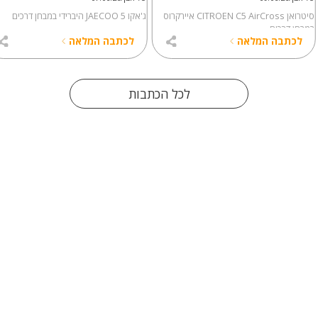
סיטרואן CITROEN C5 AirCross איירקרוס
ג'אקו JAECOO 5 היברידי במבחן דרכים
במבחן דרכים
לכתבה המלאה
לכתבה המלאה
לכל הכתבות