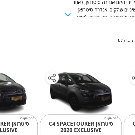
ואן הוקמה בצרפת בשנת 1919 על ידי היזם אנדרה סיטרואן, לאחר
יניים שהקים. אנדרה סיטרואן
ם אלכסוניים, מה שהפך לימים
וניות בשיטת פס הייצור, ועם
ברה התקדמה לייצור המוני.
ב-1934 חברת הצמיגים מישלן רכשה את חברת סיטרואן, וב-1968 רכשה
ברלינגו
י מזראטי. סיטרואן נחשבה
ם הקפדה על עיצוב מרהיב,
ויות מרוצים.
פתח תקווה
פתח תקווה
C
סיטרואן C4 SPACETOURER
סיטרו
LUSIVE
2020
EXCLUSIVE