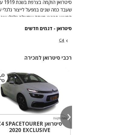
סיטר
שעבד כמה שנים במפעל לייצור גלגלי ש
המציא פטנט מיוחד שמשלב גלגלי שיניי
ללוגו של סיטרואן. אנדרה שאף לייצר מכ
סיטרואן - דגמים חדשים
הצלחת הרכבים הראשונים שהושקו, הח
C4
סיטרואן את מותג רכבי הספורט היוקרת
לחדשנית ופורצת דרך עוד מראשיתה, ע
רכבי סיטרואן למכירה
טכנולוגיה מתקדמת ונוכחות עקבית בתחר
פתח תקווה
סיטרואן 4 SPACETOURER
2022
2020
EXCLUSIVE