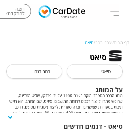
רוצה
להתקדם?
דף הבית/
יצרני רכב/
סיאט
סיאט
סיאט
בחר דגם
על המותג
מותג הרכב הספרדי הוקם בשנת 1950 על ידי פרנקו, שליט המדינה,
שחיפש פתרון לייצור רכבים לרווחת התושבים. סיאט, שם המותג, הוא ראשי
תיבות בספרדית שמשמען: חברה ספרדית לייצור מכוניות נוסעים. הרכב
⌄
הראשון שסיאט יצרה היה סיאט 600. בשנות ה-80, סיאט הופכת להיות
חלק מקבוצת פולקסווגן, ובהזדמנות זו גם ממתגת את עצמה כמותג ספורטיבי
לצעירים, ומשתתפת באליפויות ראלי. סיאט מזוהה בעיקר כמותג לרכבי
סיאט - דגמים חדשים