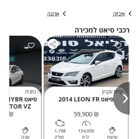
ספורט ולרכבים מעוצבים.
איביזה
ארונה
רכבי סיאט למכירה
קרית עקרון
נתניה
סיאט LEON FR
2014
סיאט YBR
ENTOR VZ
₪ 59,900
₪ 179,000
1,798
134,000
100
שישית
ק"מ
סמ"ק
שניה
ק