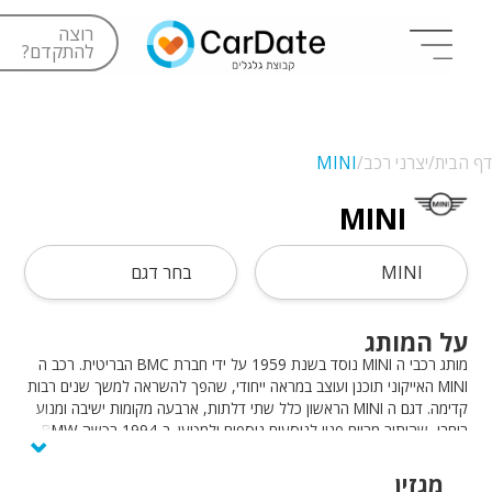
רוצה
להתקדם?
דף הבית/
יצרני רכב/
MINI
MINI
MINI
בחר דגם
על המותג
מותג רכבי ה MINI נוסד בשנת 1959 על ידי חברת BMC הבריטית. רכב ה
MINI האייקוני תוכנן ועוצב במראה ייחודי, שהפך להשראה למשך שנים רבות
קדימה. דגם ה MINI הראשון כלל שתי דלתות, ארבעה מקומות ישיבה ומנוע
⌄
רוחבי, שהותיר מרווח פנוי לנוסעים נוספים ולמטען. ב-1994 רכשה BMW
את מותג הרכב MINI יחד עם חברת BMC, ובשנת 2000 השיקה את הגרסה
העדכנית שלה לדגם ה MINI המשפחתי.
מגזין