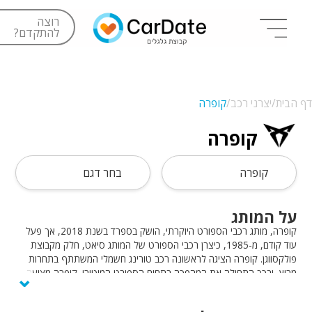
רוצה
להתקדם?
דף הבית/
יצרני רכב/
קופרה
קופרה
קופרה
בחר דגם
על המותג
קופרה, מותג רכבי הספורט היוקרתי, הושק בספרד בשנת 2018, אך פעל
עוד קודם, מ-1985, כיצרן רכבי הספורט של המותג סיאט, חלק מקבוצת
פולקסווגן. קופרה הציגה לראשונה רכב טורינג חשמלי המשתתף בתחרות
⌄
מרוץ, ובכך התחילה את המהפכה בתחום הספורט המוטורי. קופרה מציעה
ללקוחותיה רכבים ספורטיבים ומעוצבים, המשלבים תחכום וביצועים. צ׳מפיון
מוטורס היא יבואנית קופרה בישראל.