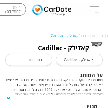
רוצה
להתקדם?
דף הבית/
יצרני רכב/
קאדילק - Cadillac
קאדילק - Cadillac
קאדילק - Cadillac
בחר דגם
על המותג
מותג מכוניות היוקרה האמריקאי נוסד בשנת 1902 על ידי מהנדס ושני יזמים.
קאדילק קרויה על שמו של חוקר הארצות הצרפתי ומייסדה של העיר
דטרויט, אנטואן דה לה מוט קאדילק. ב-1909, רכשה ג׳נרל מוטורס את
⌄
קאדילק, והמותג הפך למותג היוקרתי של היצרנית הגדולה. עוד מימיה
הראשונים, קאדילק הקפידה להציע בדגמי המותג טכנולוגיות חדישות,
ביצועים וחווית נהיגה איכותית ויוצאת דופן, וכמובן עיצוב אלגנטי ואומנותי עם
מגזין