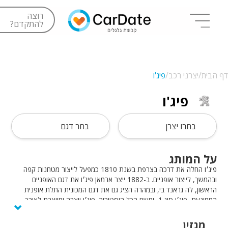
רוצה
להתקדם?
דף הבית/
יצרני רכב/
פיג'ו
פיג'ו
בחרו יצרן
בחר דגם
על המותג
פיג׳ו החלה את דרכה בצרפת בשנת 1810 כמפעל לייצור מטחנות קפה
ובהמשך, לייצור אופניים. ב-1882 ייצר ארמאן פיג׳ו את דגם האופניים
הראשון, לה גראנד בי, ובמהרה הציג גם את דגם המכונית התלת אופנית
⌄
הממונעת, פיג׳ו סוג 1, ומשם הכל היסטוריה. פיג׳ו ייצרה ומייצרת לאורך
השנים רכבים בעלי חידושים טכנולוגיים אשר זכו להצלחות רבות, ביניהם גם
מכוניות מירוץ מפורסמות.
מגזין