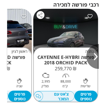
רכבי פורשה למכירה
מתקדמת וחווית נהיגה מסעירה.
נתניה
ראשון לציון
פורשה CAYENNE E-HYBRI
פורשה 
PACK
2018
ORCHID PACK
₪ 155,000
₪ 259,770
000
2,995
88,000
שלישית
ק"מ
סמ"ק
שניה
ק
פרטים
צ’אט עם
פרטים
צ’
נוספים
המוכר
נוספים
המ