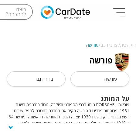
רוצה
להתקדם?
דף הבית/
יצרני רכב/
פורשה
פורשה
פורשה
בחר דגם
על המותג
פורשה - PORSCHE מותג רכבי הספורט והיוקרה, נוסד בגרמניה בשנת
1931. פרופסור פרדיננד פורשה הקים את החברה במטרה לספק שירותי
ייעוץ הנדסי, ורק בשנת 1939 יוצרה מכונית הפורשה הראשונה, פורשה 64.
⌄
ב-1948 פורשה התחילה את דרכה בתחרויות מוטוריות שונות, ולאורך
השנים גרפה הצלחות וזכיות רבות במגוון אליפויות ברחבי העולם. המותג
האייקוני מתהדר במורשת של ביצועים, יוקרה ומצוינות, ומציע טכנולוגיה