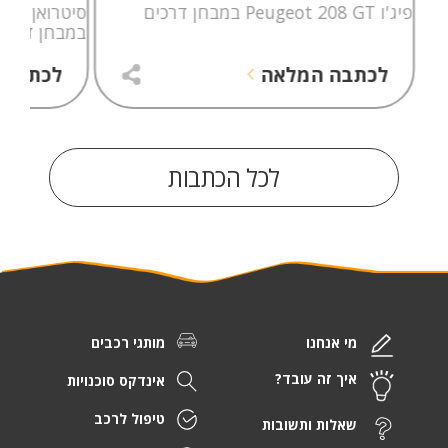
פיג'ו Peugeot 208 GT במבחן דרכים
במבחן דרכי
לכתבה המלאה
לכתבה 
לכל הכתבות
מי אנחנו
מותגי רכבים
איך זה עובד?
אינדקס סוכנויות
טיפול לרכב
שאלות ותשובות