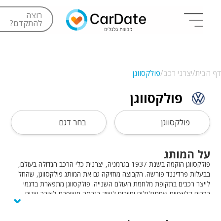
רוצה
להתקדם?
דף הבית/
יצרני רכב/
פולקסווגן
פולקסווגן
פולקסווגן
בחר דגם
על המותג
פולקסווגן הוקמה בשנת 1937 בגרמניה, יצרנית כלי הרכב הגדולה בעולם,
בבעלות פרדיננד פורשה. הקבוצה מחזיקה גם את המותג פולקסווגן, שהחל
לייצר רכבים בתקופת מלחמת העולם השנייה. פולקסווגן מתפארת בדגמי
⌄
רכבים קלאסיים שמתגלגלים וחוזרים לשוק בגרסה משופרת לאורך שנים,
כדוגמת חיפושית, גולף, פאסאט וכו׳. פולקסווגן מציעה רכבים בעלי רמת
דיוק גבוהה, איכותיים ויוקרתיים.בשנת 1937, הוקמה בגרמניה קבוצת