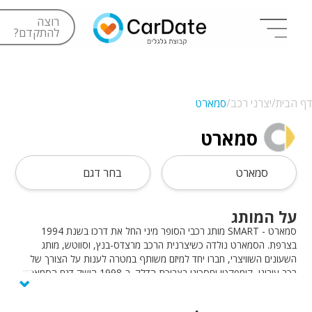
רוצה
להתקדם?
דף הבית/
יצרני רכב/
סמארט
סמארט
סמארט
בחר דגם
על המותג
סמארט - SMART מותג רכבי הסופר מיני החל את דרכו בשנת 1994
בצרפת. הסמארט נולדה כשיצרנית הרכב מרצדס-בנץ, וסווטש, מותג
השעונים השוויצרי, חברו יחד למיזם משותף במטרה לענות על הצורך של
⌄
רכב עירוני, קומפקטי וחסכוני בצריכת הדלק. ב-1998 הושק דגם הסמארט
הראשון אשר זכה להצלחה והפך, בחלוף הזמן, לסמל לאורבניות ברחבי
העולם. כיום, דגמי הסמארט המשודרגים מתאימים גם ל-4 נוסעים ומציעים