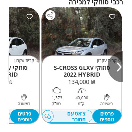
רכבי סוזוקי למכירה
קרית עקרון
קרית עקרון
סוזוקי S-CROSS GLXV
סוזוקי
YBRID
2022
HYBRID
₪ 129,000
₪ 134,000
000
1,373
40,000
ראשונה
ק"מ
סמ"ק
ראשונה
ק
פרטים
צ’אט עם
פרטים
צ’
נוספים
המוכר
נוספים
המ