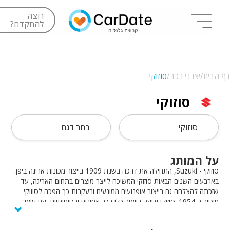
רוצה
להתקדם?
דף הבית/
יצרני רכב/
סוזוקי
סוזוקי
סוזוקי
בחר דגם
על המותג
סוזוקי - Suzuki, התחילה את דרכה בשנת 1909 בייצור מכונות אריגה ביפן.
בארבעים השנים הבאות סוזוקי המשיכה לייצר מוצרים בתחום האריגה, עד
שזכתה להצלחה גם בייצור אופנועים ממונעים ובעקבות כך הפכה לסוזוקי
⌄
מוטור ב-1954. סוזוקי ידועה בייצור כלי רכב אמינים ובטיחותיים, עם עיצוב
פונקציונלי ועדכני.