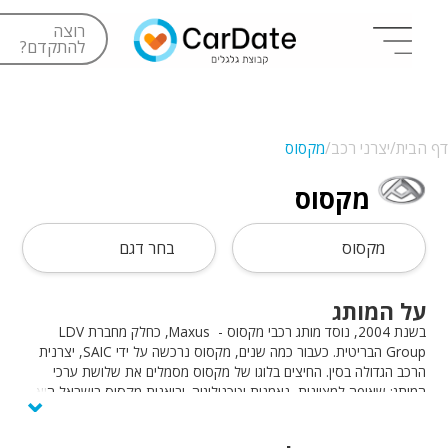
רוצה
להתקדם?
דף הבית/
יצרני רכב/
מקסוס
מקסוס
מקסוס
בחר דגם
על המותג
בשנת 2004, נוסד מותג רכבי מקסוס - Maxus, כחלק מחברת LDV
Group הבריטית. כעבור כמה שנים, מקסוס נרכשה על ידי SAIC, יצרנית
הרכב הגדולה בסין. החיצים בלוגו של מקסוס מסמלים את שלושת ערכי
⌄
המותג: שאיפה למצוינות, נאמנות וטכנולוגיה. יבואנית מקסוס בישראל היא
חברת צ׳יינה מוטורס.