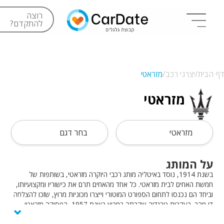
רוצה
להתקדם?
דף הבית/
יצרני רכב/
מזראטי
מזראטי
מזראטי
בחר דגם
על המותג
בשנת 1914, נוסד באיטליה מותג רכבי היוקרה מזראטי, בשותפות של
חמשת האחים לבית מזראטי. כל אחד מהאחים תרם את כישוריו ומקצועיותו,
וביחד הם נכנסו לתחום הספורט המוטורי וייצרו מכוניות מרוץ, שזכו להצלחה
⌄
די מהר. בעקבות טרגדיה שקרתה במרוץ בשנת 1957, הפסיקה מזראטי
לייצר מכוניות מרוץ, והתמקדה בייצור רכבים מסוג גראן טוריסמו. ב-1968