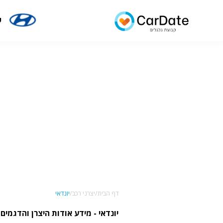
י
דף הבית/
יצרני רכב/
יונדאי
יונדאי - מידע אודות היצרן והדגמים - rDate