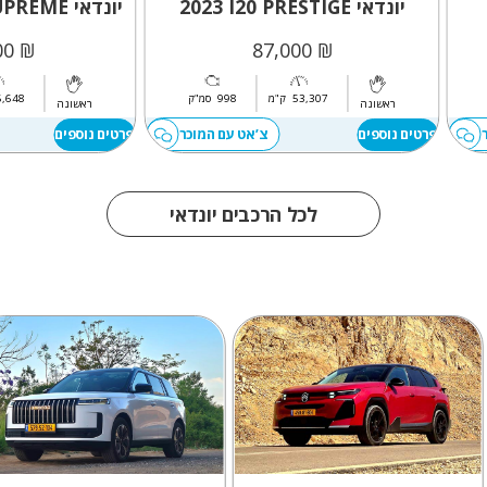
יונדאי I20 PRESTIGE
2023
יונדאי BAYON SUPREME
₪ 105,000
₪ 87,000
53,307
ק"מ
998
סמ"ק
6,648
ראשונה
ראשונה
פרטים נוספים
צ’אט עם המוכר
פרטים נוספים
לכל הרכבים יונדאי