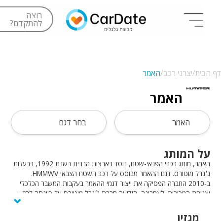
רוצה
להתקדם?
דף הבית/
יצרני רכב/
האמר
האמר
האמר
בחר דגם
על המותג
האמר, מותג רכבי הפנאי-שטח, נוסד בארצות הברית בשנת 1992, בבעלות
ג׳נרל מוטורס. דגם ההאמר מבוסס על רכב השטח הצבאי HMMWV.
ב-2010 החברה הפסיקה את ייצור דגמי ההאמר בעקבות המשבר הכלכלי
⌄
וצניחת המכירות. לאחרונה, הודיעה חברת ג׳נרל מוטורס על כוונתה לחדש
את ייצור ההאמר בדגמי קונספט בעלי הנעה חשמלית. בישראל, חברת
יוניברסל מוטורס שיווקה את דגמי האמר בין השנים 2009-2005 ועד
מגזין