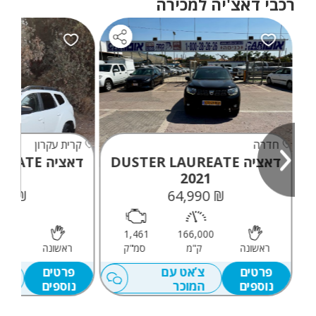
רכבי דאצ'יה למכירה
ייחודית, לפיה רכבי דאצ׳יה יהיו תמיד מעוצבים, חסכוניים ואמינים, ובמקביל
דאצ׳יה מתחייבת לשמור על מחירים אטרקטיביים וחסרי תחרות.
חדרה
קרית עקרון
דאציה DUSTER LAUREATE
דאציה DUSTER LAUREATE
21
2021
₪ 50,000
₪ 64,990
,000
1,461
166,000
ראשונה
ק"מ
סמ"ק
ראשונה
ק
פרטים
צ’אט עם
פרטים
צ’
נוספים
המוכר
נוספים
המ