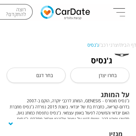
רוצה
להתקדם?
דף הבית/
יצרני רכב/
ג'נסיס
ג'נסיס
בחרו יצרן
בחר דגם
על המותג
ג׳נסיס מוטורס - GENESIS, המותג לרכבי יוקרה, הוקם ב-2007
בדרום-קוריאה, כחברת בת של יונדאי. בשנת 2015 נפרדה ג׳נסיס מחברת
האם יונדאי והמשיכה לפעול באופן עצמאי. ג׳נסיס נתפסת כמותג נועז,
⌄
חדשני ופורץ דרך, ששם דגש על עיצוב אלגנטי ואבזור מתקדם. ג׳נסיס
התחייבה על מעבר מלא להנעה חשמלית ברכבי המותג עד לשנת 2025.
מגזין