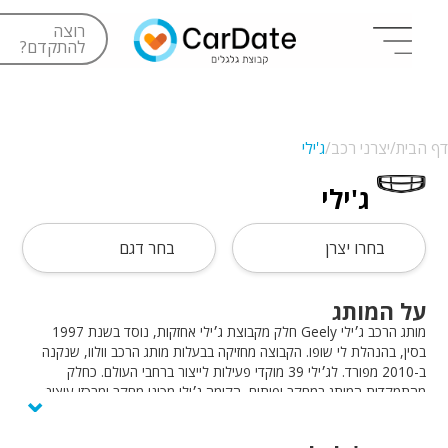
רוצה
להתקדם?
דף הבית/
יצרני רכב/
ג'ילי
ג'ילי
בחרו יצרן
בחר דגם
על המותג
מותג הרכב ג׳ילי Geely חלק מקבוצת ג׳ילי אחזקות, נוסד בשנת 1997
בסין, בהנהלת לי שופו. הקבוצה מחזיקה בבעלות מותג הרכב וולוו, שנקנה
ב-2010 מפורד. לג׳ילי 39 מוקדי פעילות לייצור ברחבי העולם. כחלק
⌄
מהתמקדות המותג במחקר ופיתוח, הקימה ג׳ילי מכוני מחקר ומרכזי עיצוב
בכמה מוקדים מרכזיים בעולם. ג׳ילי מציעה חדשנות וטכנולוגיה מתקדמת
ברכביה, ומוכרת 2.7 מיליון רכבים בשנה.