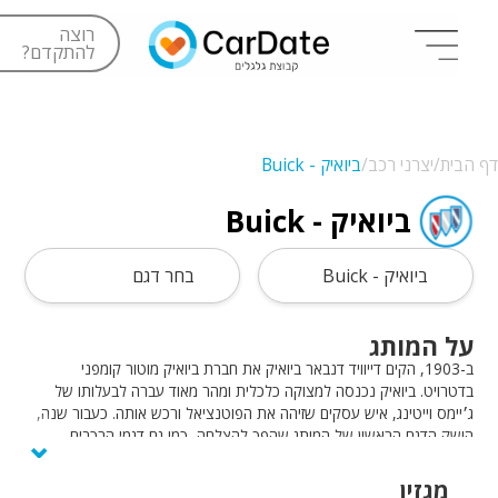
רוצה
להתקדם?
דף הבית/
יצרני רכב/
ביואיק - Buick
ביואיק - Buick
ביואיק - Buick
בחר דגם
על המותג
ב-1903, הקים דייוויד דנבאר ביואיק את חברת ביואיק מוטור קומפני
בדטרויט. ביואיק נכנסה למצוקה כלכלית ומהר מאוד עברה לבעלותו של
ג׳יימס וייטינג, איש עסקים שזיהה את הפוטנציאל ורכש אותה. כעבור שנה,
⌄
הושק הדגם הראשון של המותג שהפך להצלחה, כמו גם דגמי הרכבים
הנוספים שהושקו. ביואיק הציגה טכנולוגיה ומנוע שהיו מתקדמים לתקופה,
ובמהרה ביואיק הפכה למותג רכבי יוקרה מצליח, שגדל והתרחב להיות תאגיד
מגזין