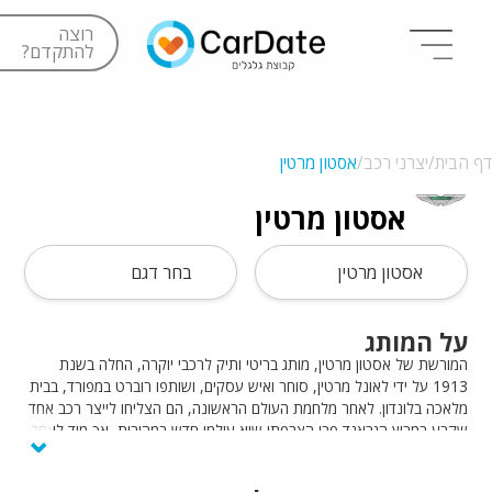
רוצה
להתקדם?
דף הבית/
יצרני רכב/
אסטון מרטין
אסטון מרטין
אסטון מרטין
בחר דגם
על המותג
המורשת של אסטון מרטין, מותג בריטי ותיק לרכבי יוקרה, החלה בשנת
1913 על ידי לאונל מרטין, סוחר ואיש עסקים, ושותפו רוברט במפורד, בבית
מלאכה בלונדון. לאחר מלחמת העולם הראשונה, הם הצליחו לייצר רכב אחד
⌄
שקבע במרוץ הגראנד פרי הצרפתי שיא עולמי חדש במהירות, אך מיד לאחר
מכן חברת אסטון מרטין קרסה והם פשטו רגל. כעבור מספר שנים, אסטון
מרטין נקנתה ואף החליפה כמה בעלויות, עד ליציבותה ורכישתה על ידי