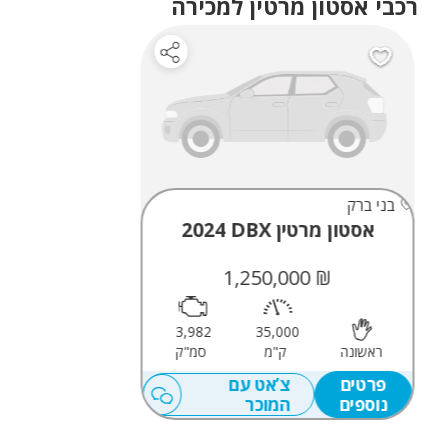
רכבי אסטון מרטין למכירה
דיוויד בראון. אסטון מרטין הפכה לאייקון בתחום הספורט המוטורי, וידועה
ברכבים האלגנטיים, העוצמתיים ובעלי הביצועים הגבוהים, המככבים גם
בסרטי ג׳יימס בונד.
בני ברק
אסטון מרטין DBX
2024
₪ 1,250,000
3,982
35,000
ראשונה
ק"מ
סמ"ק
פרטים
צ’אט עם
נוספים
המוכר