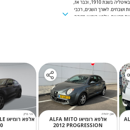
אלפא רומיאו, מותג רכבי היוקרה, נוסד באיטליה בשנת 1910, וכבר אז,
ת ושבחים. לאורך השנים, רכבי
ות מרוצים. אלפא רומיאו מזוהה
רטיבית ומרגשת, לצד יופי ועוצמה.
אבן יהודה
בני ברק
ALF
אלפא רומיאו ALFA MITO
אלפא רומיאו STELVIO SPECIALE
20
2012
PROGRESSION