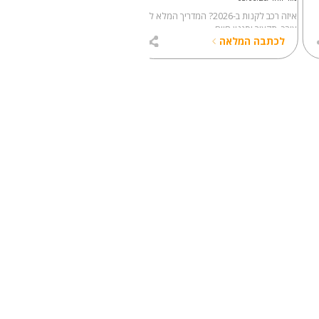
איזה רכב לקנות ב-2026? המדריך המלא לפי
ב
צורך, תקציב וסגנון חיים
לבדוק לפני שחותמים
לכתבה המלאה
לכתבה המלאה