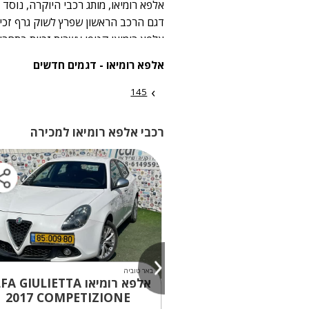
דגם הרכב הראשון שפרץ לשוק גרף זכיו
אלפא רומיאו קטפו עשרות זכיות בתחרוי
כמותג המציע ביצועים וחווית נהיגה ספו
אלפא רומיאו - דגמים חדשים
כיום, אלפא רומיאו הינה בבעלות פיאט.
145
רכבי אלפא רומיאו למכירה
באר טוביה
אלפא רומיאו ALFA GIULIETTA
אלפא רומיאו A GIULIETTA
2017
COMPETIZIONE
2012
MILANO