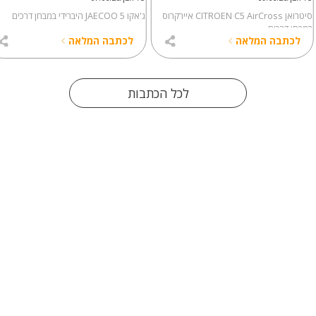
סיטרואן CITROEN C5 AirCross איירקרוס
ג'אקו JAECOO 5 היברידי במבחן דרכים
במבחן דרכים
לכתבה המלאה
לכתבה המלאה
לכל הכתבות