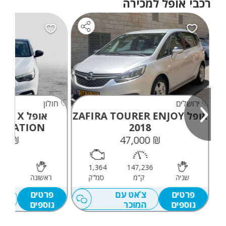
רכבי אופל למכירה
ירושלים
חולון
אופל ZAFIRA TOURER ENJOY
אופל X
OVATION
2018
₪ 60,294
₪ 47,000
,108
1,364
147,236
שניה
ק"מ
סמ"ק
ראשונה
ק
פרטים
צ’אט עם
פרטים
צ’
נוספים
המוכר
נוספים
המ