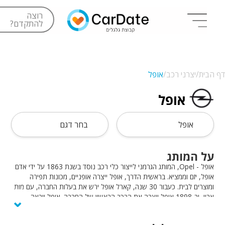
רוצה
להתקדם?
דף הבית/
יצרני רכב/
אופל
אופל
אופל
בחר דגם
על המותג
אופל - Opel, המותג הגרמני לייצור כלי רכב נוסד בשנת 1863 על ידי אדם
אופל, יזם וממציא. בראשית הדרך, אופל ייצרה אופניים, מכונות תפירה
ומוצרים לבית. כעבור 30 שנה, קארל אופל ירש את בעלות החברה, עם מות
⌄
אביו, וב-1898 אופל ייצרה את הרכב הראשון של החברה. אופל יובאה
לישראל כבר בשנות ה-50 על ידי חברת ליאו גולדברג בע״מ. רכבי אופל
מתאפיינים בסטנדרטים קפדניים ביותר, בחידושים טכנולוגיים ובעיצוב מדויק.