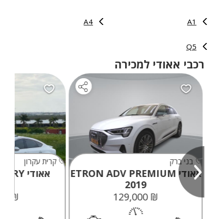
A4
A1
Q5
רכבי אאודי למכירה
בני ברק
קרית עקרון
אאודי ETRON ADV PREMIUM
אאודי A7 LUXURY
2019
₪ 99,000
₪ 129,000