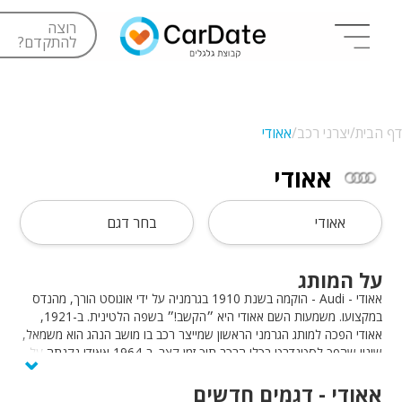
רוצה
להתקדם?
דף הבית/
יצרני רכב/
אאודי
אאודי
אאודי
בחר דגם
על המותג
אאודי - Audi - הוקמה בשנת 1910 בגרמניה על ידי אוגוסט הורך, מהנדס
במקצועו. משמעות השם אאודי היא ״הקשב!״ בשפה הלטינית. ב-1921,
אאודי הפכה למותג הגרמני הראשון שמייצר רכב בו מושב הנהג הוא משמאל,
⌄
שינוי שהפך לסטנדרט בכלי הרכב תוך זמן קצר. ב-1964 אאודי נקנתה על
ידי קבוצת פולקסווגן. רכבי אאודי מוכרים כרכבים יוקרתיים ואיכותיים,
מעוצבים ומתקדמים טכנולוגית.
אאודי - דגמים חדשים