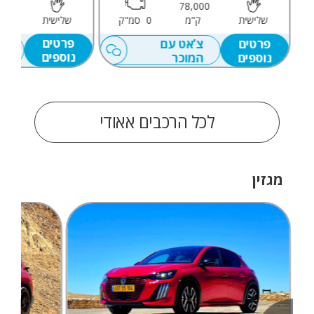
,000
78,000
שלישית
ק
שלישית
ק"מ
0
סמ"ק
פרטים
צ’
פרטים
צ’אט עם
נוספים
המ
נוספים
המוכר
לכל הרכבים אאודי
מגזין