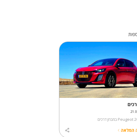
פות
כים
 המלאה