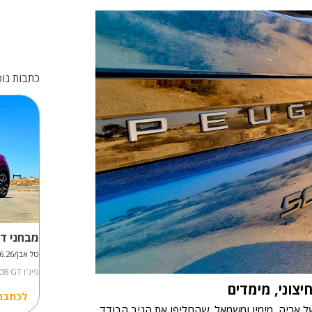
כתבות נוס
מבחני דר
טל אבן/21.06.26
פיג'ו Peugeot 208 GT במבחן דרכים
יצוני, מימדים
לכתבה
מויי טופרים של אריה, מימין ומשמאל, שהחליפו את הניב הבודד