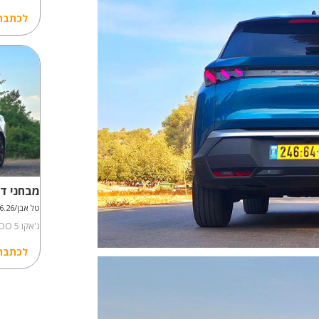
לכתבה
מבחני דר
טל אבן/07.06.26
ג'אקו JAECOO 5 היברידי במבחן דרכים
לכתבה