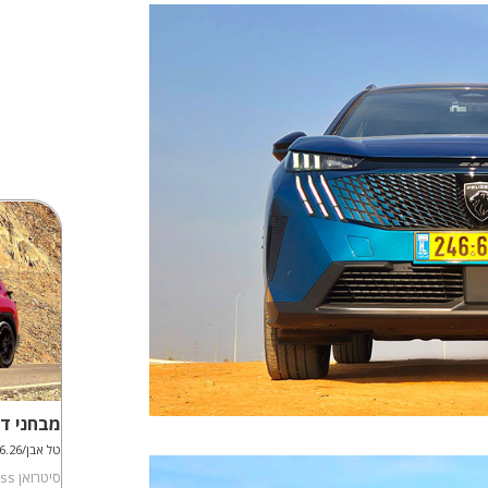
מבחני דר
טל אבן/09.06.26
סיטרואן CITROEN C5 AirCross איירקרוס במבחן דרכים