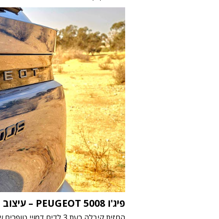
פיג'ו
PEUGEOT 5008
– עיצוב ח
החזית קיבלה כעת 3 לדים ד