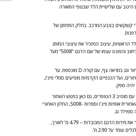
 היטב עם שלישיית הלד שבגופי התאורה
ורי קשקשים בצבע המרכב. בחלק התחתון של
פנות.
ד הראשיות, עיצוב המזכיר את עיצובי המותג
בעבר הרחוק (מי אמר 504?), ממש כמו הכיתוב והפונט עצמו של שם הדגם "5008" מעל
מהצד חישוקי 19" נאים, חלונות כהים מאחור וגג במראה צף, עם קורה D מוכספת. על
ורים, ועל הכנפיים הקדמיות מופיעים סמלי פיג'ו,
יהיה ספק.
מאחור יחידות תאורה תלת מימדית- גם כאן עם מוטיב 3 הטופרים, גם כאן בפגוש השחור
גימור בדמות פס מוכסף רוחבי, על הדלת האחורית אותיות פיג'ו וספרות -5008, החלון האחורי
 ספוילר גג.
העיצוב נאה עד מאד, הרמוני, וקצת מסתיר את מידות הדגם המכובדות – 4.79 מ' לאורך,