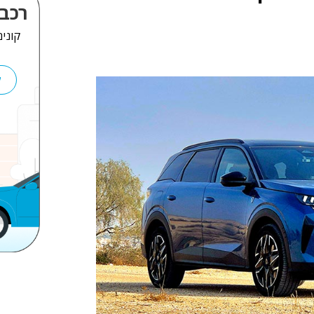
רכב 
קונים
ל