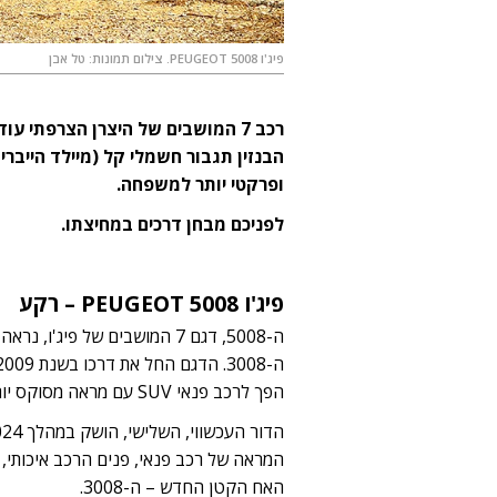
פיג'ו PEUGEOT 5008. צילום תמונות: טל אבן
רכב 7 המושבים של היצרן הצרפתי עו
הבנזין תגבור חשמלי קל (מיילד הייבריד
ופרקטי יותר למשפחה.
לפניכם מבחן דרכים במחיצתו.
פיג'ו
PEUGEOT 5008
– רקע
ה-5008, דגם 7 המושבים של פיג
הפך לרכב פנאי SUV עם מראה מסוקס יותר. בהיצע היתה גם אפשרות ל-5 מושבים בלבד.
המראה של רכב פנאי, פנים הרכב איכותי, 
האח הקטן החדש – ה-3008.