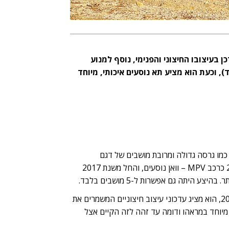
דכן בעיצובו החיצוני והפנימי, נוסף למנוע
), וכעת הוא מציע תא נוסעים איכותי, מיוחד
'ו, נראה כמו גרסה גדולה ומרובת מושבים של דגם
ה-3008. הדגם החל את דרכו בשנת 2009 כרכב MPV – וואן נוסעים, והחל משנת 2017
הדור העכשווי, השלישי, הושק במהלך 2024, הוא מציג עדכוני עיצוב חיצוניים המשמרים את
מיוחד במראהו ודומה עד זהה לזה הקיים אצל