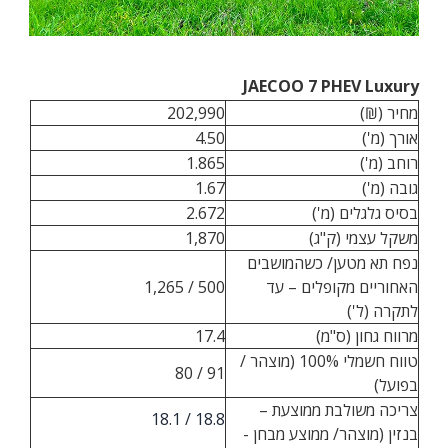
JAECOO 7 PHEV Luxury
מחיר (₪)
202,990
אורך (מ')
4.50
רוחב (מ')
1.865
גובה (מ')
1.67
בסיס גלגלים (מ')
2.672
משקל עצמי (ק"ג)
1,870
נפח תא מטען/ כשהמושבים
האחוריים מקופלים – עד
500 / 1,265
לתקרה (ל')
מרווח גחון (ס"מ)
17.4
טווח חשמלי 100% (מוצהר /
91 / 80
בפועל)
צריכה משולבת ממוצעת –
18.8 / 18.1
בנזין (מוצהר/ ממוצע מבחן -