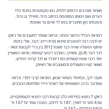
מאחור מוטיבים הדומים לחזית, כמו טקסטורות בפנסי הלד
הצרים ושם המותג המתנוסס בכיתוב גדול, ספוילר גג גדול,
והפנסים כאן מחוברים בפס לד אדום צר ואופנתי.
המראה הכללי הרמוני וכוחני, ונראה שמחד למעצבים של ג'אקו
יש חיבה רבה לעיצובים שיצאו מבית ריינג' רובר, אולי בזכות
שיתוף הפעולה שהיה כבר משנת 2012 בין צ'רי לקבוצת יגואר-
לנד רובר (JLR), ומאידך, המרכב ריבועי קופסתי, מראה המאפיין
יותר רכבי שטח קשוחים כמו דיפנדר או לנד קרוזר החדש,
מאשר קוויו המעוגלים והמעוצבים של האיווק.
מעבר לכך, ובמיוחד בשחור שכאן, המראה קרבי למדי, ונדמה
שמדובר ברכב המשפחתי של דארת' ויידר ממלחמת הכוכבים.
ג'אקו 7 נמצא במידותיו בלב קבוצת רכבי הפנאי הקומפקטיים,
עם 4 וחצי מ' לאורך, 1.87 מ' לרוחב, הגובה עומד על 1.67 מ'
ובסיס הגלגלים – 2.67 מ'.