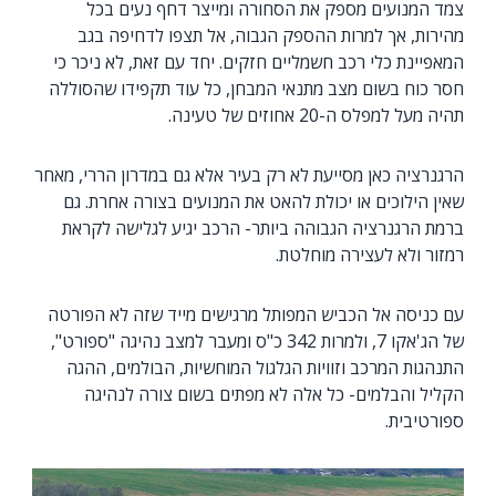
צמד המנועים מספק את הסחורה ומייצר דחף נעים בכל
מהירות, אך למרות ההספק הגבוה, אל תצפו לדחיפה בגב
המאפיינת כלי רכב חשמליים חזקים. יחד עם זאת, לא ניכר כי
חסר כוח בשום מצב מתנאי המבחן, כל עוד תקפידו שהסוללה
תהיה מעל למפלס ה-20 אחוזים של טעינה.
הרגנרציה כאן מסייעת לא רק בעיר אלא גם במדרון הררי, מאחר
שאין הילוכים או יכולת להאט את המנועים בצורה אחרת. גם
ברמת הרגנרציה הגבוהה ביותר- הרכב יגיע לגלישה לקראת
רמזור ולא לעצירה מוחלטת.
עם כניסה אל הכביש המפותל מרגישים מייד שזה לא הפורטה
של הג'אקו 7, ולמרות 342 כ"ס ומעבר למצב נהיגה "ספורט",
התנהגות המרכב וזוויות הגלגול המוחשיות, הבולמים, ההגה
הקליל והבלמים- כל אלה לא מפתים בשום צורה לנהיגה
ספורטיבית.