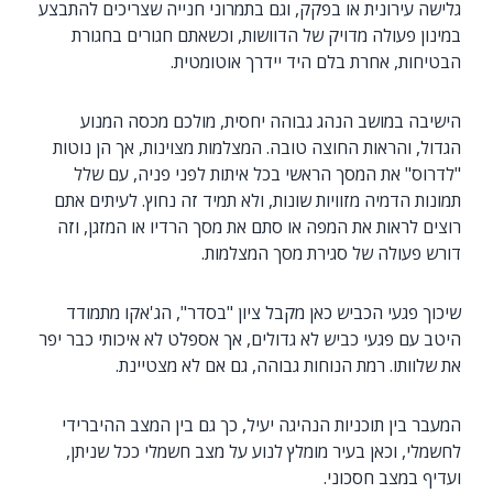
גלישה עירונית או בפקק, וגם בתמרוני חנייה שצריכים להתבצע
במינון פעולה מדויק של הדוושות, וכשאתם חגורים בחגורת
הבטיחות, אחרת בלם היד יידרך אוטומטית.
הישיבה במושב הנהג גבוהה יחסית, מולכם מכסה המנוע
הגדול, והראות החוצה טובה. המצלמות מצוינות, אך הן נוטות
"לדרוס" את המסך הראשי בכל איתות לפני פניה, עם שלל
תמונות הדמיה מזוויות שונות, ולא תמיד זה נחוץ. לעיתים אתם
רוצים לראות את המפה או סתם את מסך הרדיו או המזגן, וזה
דורש פעולה של סגירת מסך המצלמות.
שיכוך פגעי הכביש כאן מקבל ציון "בסדר", הג'אקו מתמודד
היטב עם פגעי כביש לא גדולים, אך אספלט לא איכותי כבר יפר
את שלוותו. רמת הנוחות גבוהה, גם אם לא מצטיינת.
המעבר בין תוכניות הנהיגה יעיל, כך גם בין המצב ההיברידי
לחשמלי, וכאן בעיר מומלץ לנוע על מצב חשמלי ככל שניתן,
ועדיף במצב חסכוני.