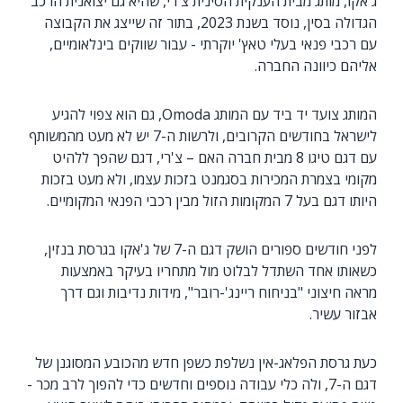
ג'אקו, מותג מבית הענקית הסינית צ'רי, שהיא גם יצואנית הרכב
הגדולה בסין, נוסד בשנת 2023, בתור זה שייצג את הקבוצה
עם רכבי פנאי בעלי טאץ' יוקרתי - עבור שווקים בינלאומיים,
אליהם כיוונה החברה.
המותג צועד יד ביד עם המותג Omoda, גם הוא צפוי להגיע
לישראל בחודשים הקרובים, ולרשות ה-7 יש לא מעט מהמשותף
עם דגם טיגו 8 מבית חברה האם – צ'רי, דגם שהפך ללהיט
מקומי בצמרת המכירות בסגמנט בזכות עצמו, ולא מעט בזכות
היותו דגם בעל 7 המקומות הזול מבין רכבי הפנאי המקומיים.
לפני חודשים ספורים הושק דגם ה-7 של ג'אקו בגרסת בנזין,
כשאותו אחד השתדל לבלוט מול מתחריו בעיקר באמצעות
מראה חיצוני "בניחוח ריינג'-רובר", מידות נדיבות וגם דרך
אבזור עשיר.
כעת גרסת הפלאג-אין נשלפת כשפן חדש מהכובע המסוגנן של
דגם ה-7, ולה כלי עבודה נוספים וחדשים כדי להפוך לרב מכר -