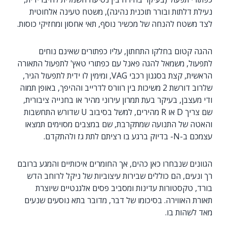
נעילת דלתות ובורר תוכנית נהיגה), משטח טעינה אלחוטית
לצד משטח להנחה של מכשיר נוסף, תאי אחסון ומחזיקי כוסות.
ההגה קטום בחלקו התחתון, עליו כפתורים שאינם נוחים
לתפעול, משמאל להגה פאנל עם כפתורי טאץ' לתפעול התאורה
הראשית, קצת בסגנון רכבי VAG, ומימין לו ידית לתפעול הגיר,
שלרוב דורשת 2 משיכות בין רוורס לדרייב וההיפך, באופן תמוה
ודי מעצבן, בעיקר בעת תמרון עירוני מהיר או בחנייה ציבורית,
שם צריך D או R מהירים, למשל בסיבוב U שדורש התחשבות
והאטה של התנועה שמתקרבת, שם במצבים מסוימים תמצאו
עצמכם ב-N- בדיוק ברגע בו רציתם לתת גז ולהתקדם.
הגוונים שנבחרו כאן כהים, אך החומרים איכותיים והמגע ברובם
רך ונעים, הם כוללים שבירות עיצוביות של ניקל לרוחב הדש
בורד, טקסטורות עדינות ומסביב פסים אלגנטיים שיוצרת
תאורת האווירה. בסיכומו של דבר, מדובר בתא נוסעים שנעים
מאד לשהות בו.