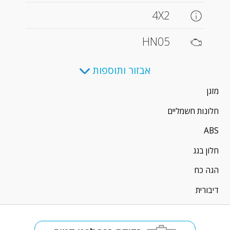
4X2
HN05
אבזור ותוספות
מזגן
חלונות חשמליים
ABS
חלון בגג
הגה כח
דיבורית