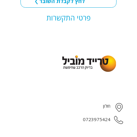
לחץ לקבלת השובר
פרטי התקשרות
חולון
0723975424