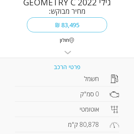
גילי GEOMETRY C 2022
מחיר מבוקש:
83,495 ₪
חולון
פרטי הרכב
חשמל
0 סמ"ק
אוטומטי
80,878 ק"מ