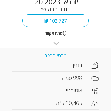
יונדאי I20 2023
מחיר מבוקש:
102,727 ₪
פתח תקווה
פרטי הרכב
בנזין
998 סמ"ק
אוטומטי
30,465 ק"מ