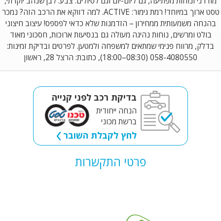
מודרני ונוחות מפתיעה, גם ליום-יום וגם לטיולים. צבע: לבן שנהב יוקרתי,
טסט ארוך במיוחד! רמת גימור: ACTIVE. למה דווקא את הרכב הזה? נמכר
בהנחה משמעותית ממחירון – הזדמנות שלא כדאי לפספס! עיצוב חיצוני
בולט ומרשים, נוחות נהיגה מעולה גם בנסיעות ארוכות, חסכוני מאוד
בדלק, מרווח פנימי שמתאים למשפחה ולמטען. לפרטים ובדיקת זמינות:
058-4080550 (08:30–18:00), כתובת: הרצל 28, ראשון
בדיקת רכב לפני קנייה
הנחה ייחודית
ברשת מכוני
לחץ לקבלת השובר
פרטי התקשרות