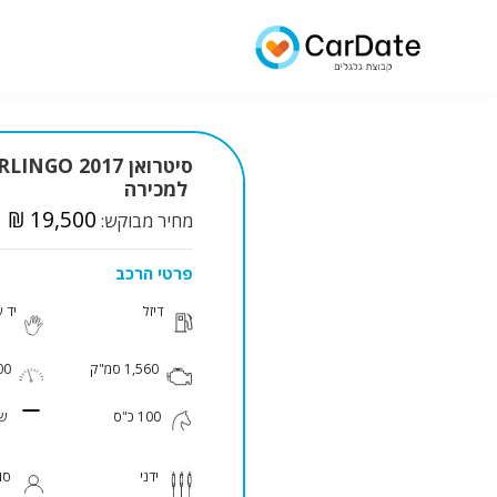
סיטרואן LINGO 2017
למכירה
₪ 19,500
מחיר מבוקש:
פרטי הרכב
דיזל
יד 
1,560 סמ"ק
000
100 כ"ס
שנ
ידני
סו