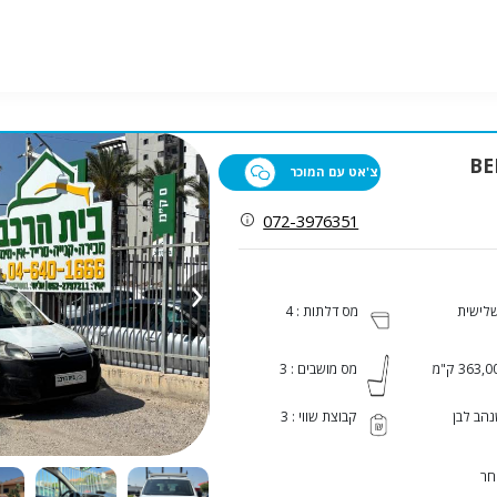
BER
צ'אט עם המוכר
072-3976351
שלישית
מס דלתות : 4
363, ק"מ
מס מושבים : 3
הב לבן
קבוצת שווי : 3
חר