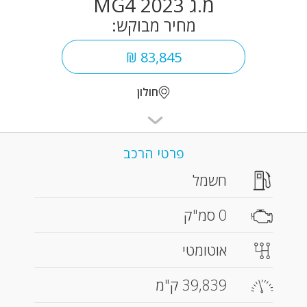
מ.ג MG4 2023
מחיר מבוקש:
83,845 ₪
חולון
פרטי הרכב
חשמל
0 סמ"ק
אוטומטי
39,839 ק"מ