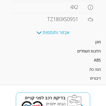
4X2
TZ180XS0951
אבזור ותוספות
מזגן
חלונות חשמליים
ABS
הגה כח
דיבורית
בדיקת רכב לפני קנייה
הנחה ייחודית