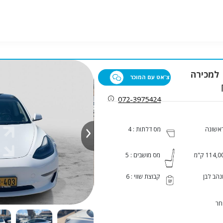
צ'אט עם המוכר
072-3975424
ראשונה
מס דלתות : 4
114, ק"מ
מס מושבים : 5
הב לבן
קבוצת שווי : 6
חר