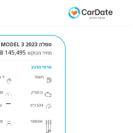
טסלה MODEL 3 2023 למכירה
₪ 145,495
מחיר מבוקש:
פרטי הרכב
חשמל
יד 
0 סמ"ק
000
534 כ"ס
שנ
אוטומטי
סו