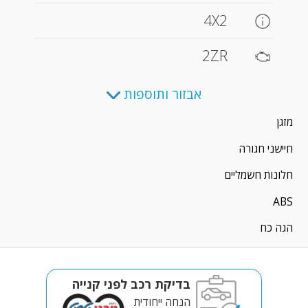
4X2
2ZR
אבזור ותוספות
מזגן
חיישני חגורה
חלונות חשמליים
ABS
הגה כח
בדיקת רכב לפני קנייה
הנחה ייחודית