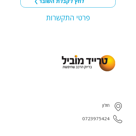
לחץ לקבלת השובר
פרטי התקשרות
חולון
0723975424