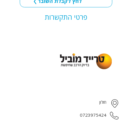
לחץ לקבלת השובר
פרטי התקשרות
חולון
0723975424