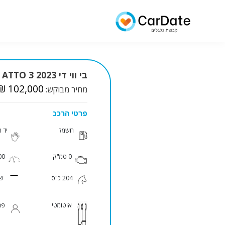
בי ווי די ATTO 3 2023 למכירה
₪ 102,000
מחיר מבוקש:
פרטי הרכב
חשמל
יד 
0 סמ"ק
900
204 כ"ס
שנ
אוטומטי
פר