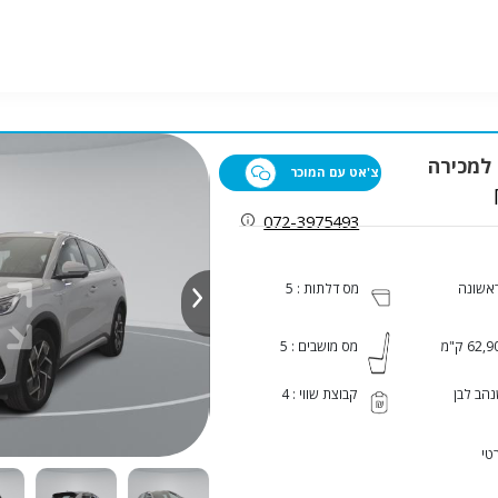
צ'אט עם המוכר
072-3975493
ראשונה
מס דלתות : 5
62, ק"מ
מס מושבים : 5
הב לבן
קבוצת שווי : 4
טי