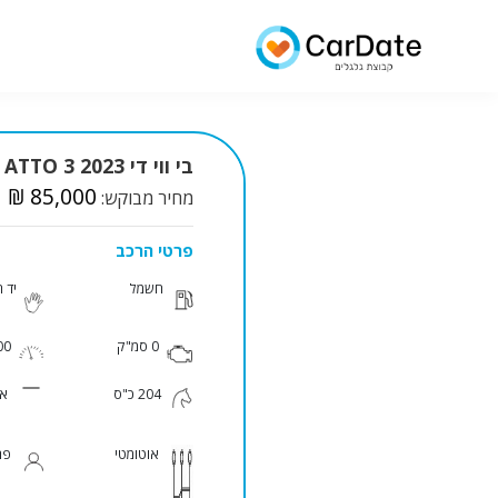
בי ווי די ATTO 3 2023 למכירה
₪ 85,000
מחיר מבוקש:
פרטי הרכב
חשמל
יד 
0 סמ"ק
900
204 כ"ס
אפ
אוטומטי
פר