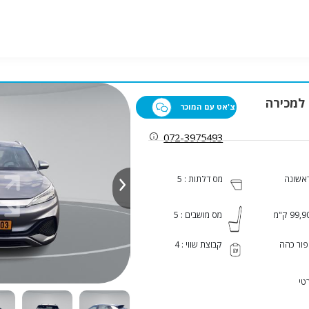
צ'אט עם המוכר
072-3975493
ראשונה
מס דלתות : 5
99, ק"מ
מס מושבים : 5
ור כהה
קבוצת שווי : 4
טי