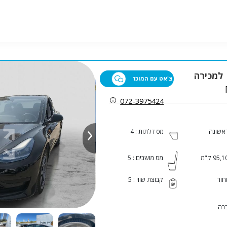
צ'אט עם המוכר
072-3975424
ראשונה
מס דלתות : 4
95, ק"מ
מס מושבים : 5
ור
קבוצת שווי : 5
רה