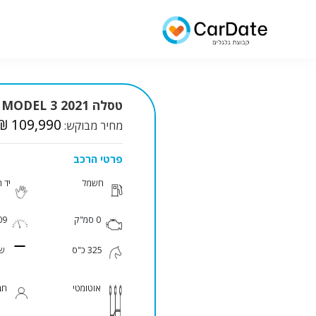
טסלה MODEL 3 2021 למכירה
₪ 109,990
מחיר מבוקש:
פרטי הרכב
חשמל
יד 
0 סמ"ק
109
325 כ"ס
שח
אוטומטי
חב