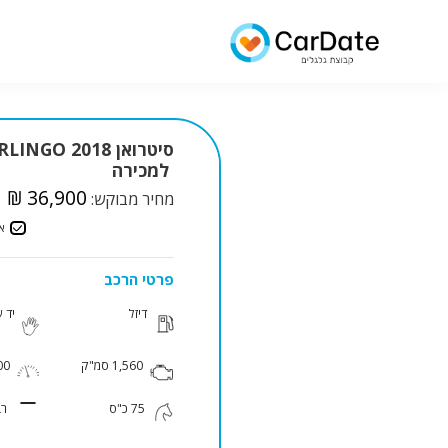
סיטרואן LINGO 2018
למכירה
₪ 36,900
מחיר מבוקש:
א
פרטי הרכב
דיזל
יד 
1,560 סמ"ק
000
75 כ"ס
רב