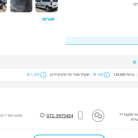
טי
הערות
|
טיפול 120,000
734 ₪
|
שקלול מחיר סל חלפים לרכב
1,253 ₪
 יחזקאל 17
072-3975434
מודעה מס' 35417
עילית