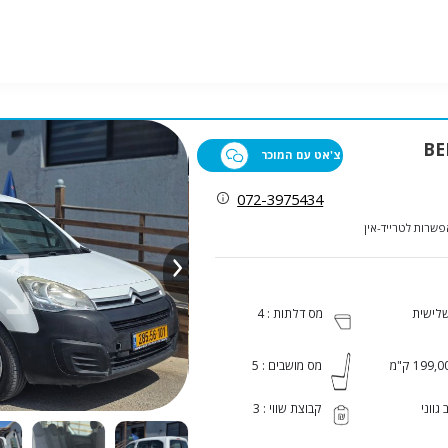
BER
צ'אט עם המוכר
072-3975434
פשרות לטרייד-אין
שלישית
מס דלתות : 4
199, ק"מ
מס מושבים : 5
 גווני
קבוצת שווי : 3