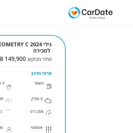
גילי OMETRY C 2024
למכירה
₪ 149,900
מחיר מבוקש:
פרטי הרכב
חשמל
יד 
0 סמ"ק
000
204 כ"ס
כס
אוטומטי
סו