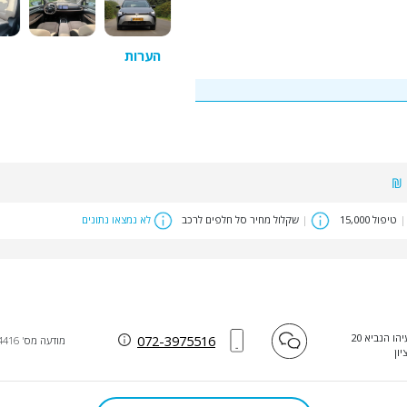
הערות
|
טיפול 15,000
|
שקלול מחיר סל חלפים לרכב
לא נמצאו נתונים
הו הנביא 20
072-3975516
מודעה מס' 24416
יון