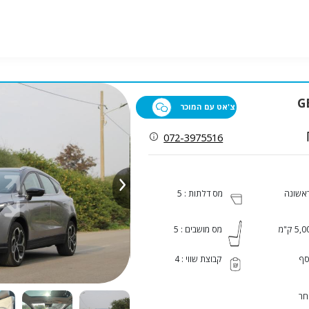
GE
צ'אט עם המוכר
072-3975516
ראשונה
מס דלתות : 5
5, ק"מ
מס מושבים : 5
ף
קבוצת שווי : 4
חר